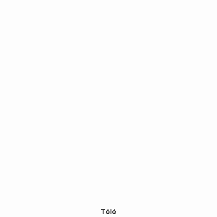
Nos partenaires
Télé